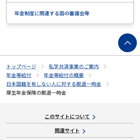
年金制度に関連する国の審議会等
ペ
ー
ジ
の
トップページ
私学共済事業のご案内
先
年金等給付
年金等給付の概要
頭
日本国籍を有しない人に対する脱退一時金
へ
厚生年金保険の脱退一時金
このサイトについて
関連サイト