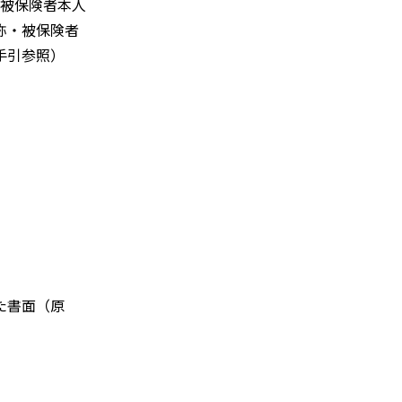
に被保険者本人
称・被保険者
手引参照）
た書面（原