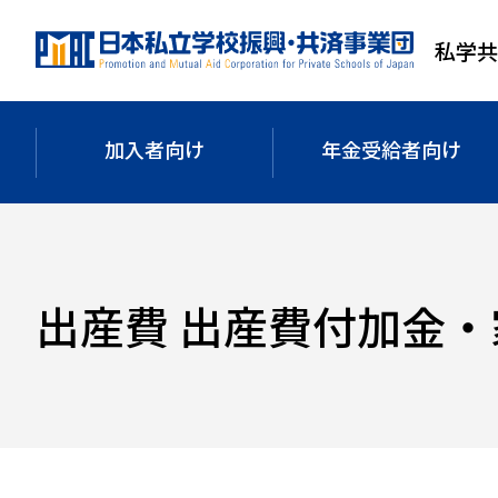
メ
メ
フ
イ
イ
ッ
私学
ン
ン
タ
コ
ナ
ー
ン
ビ
へ
加入者向け
年金受給者
向け
テ
ゲ
移
ン
ー
動
ツ
シ
へ
ョ
移
ン
出産費 出産費付加金・
動
へ
移
動