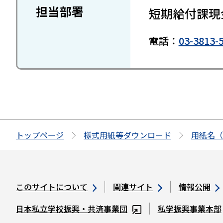
担当部署
短期給付課現
電話：
03-3813-
トップページ
様式用紙等ダウンロード
用紙名（
このサイトについて
関連サイト
情報公開
日本私立学校振興・共済事業団
私学振興事業本部