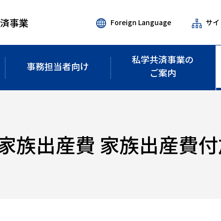
共済事業
Foreign Language
サイ
私学共済事業の
事務担当者
向け
ご案内
家族出産費 家族出産費