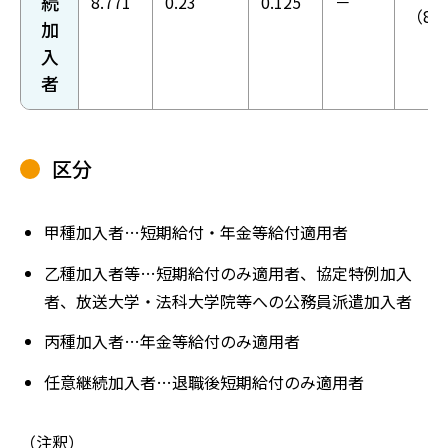
続
8.771
0.23
0.125
－
（8.
加
入
者
区分
甲種加入者…短期給付・年金等給付適用者
乙種加入者等…短期給付のみ適用者、協定特例加入
者、放送大学・法科大学院等への公務員派遣加入者
丙種加入者…年金等給付のみ適用者
任意継続加入者…退職後短期給付のみ適用者
（注釈）