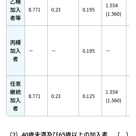
乙種
1.554
10
加入
8.771
0.23
0.195
(1.560)
(1
者等
丙種
加入
－
－
0.195
－
0.
者
任意
継続
1.554
10
8.771
0.23
0.125
加入
(1.560)
(1
者
（2）40歳未満及び65歳以上の加入者 （ 