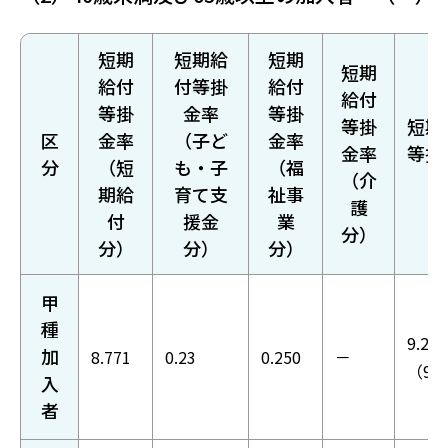
短期
短期給
短期
短期
給付
付等掛
給付
給付
等掛
金率
等掛
等掛
短期
区
金率
（子ど
金率
金率
等掛
分
（短
も・子
（福
（介
（
期給
育て支
祉事
護
付
援金
業
分）
分）
分）
分）
甲
種
9.251
加
8.771
0.23
0.250
－
（9.
入
者