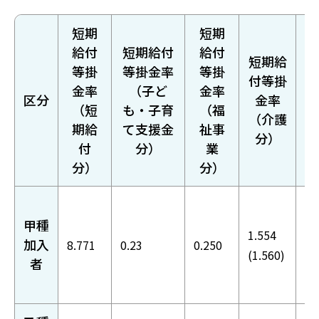
短期
短期
給付
短期給付
給付
短期給
等掛
等掛金率
等掛
付等掛
金率
（子ど
金率
区分
金率
（短
も・子育
（福
（介護
期給
て支援金
祉事
分）
付
分）
業
分）
分）
甲種
1.554
10
加入
8.771
0.23
0.250
(1.560)
(1
者