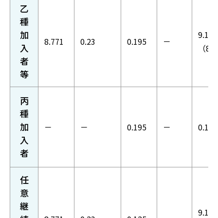
乙
種
加
9.196
8.771
0.23
0.195
－
入
（8.
者
等
丙
種
加
－
－
0.195
－
0.195
入
者
任
意
継
9.126