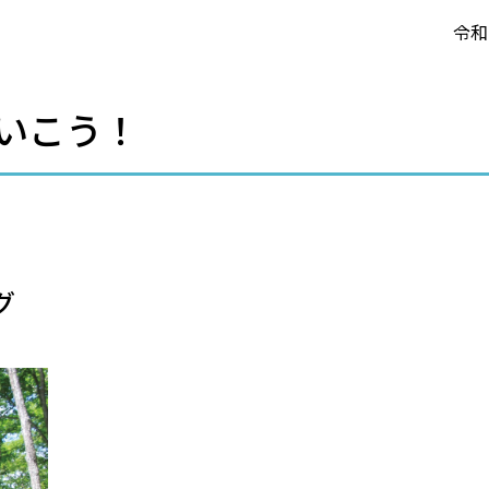
令和
いこう！
グ