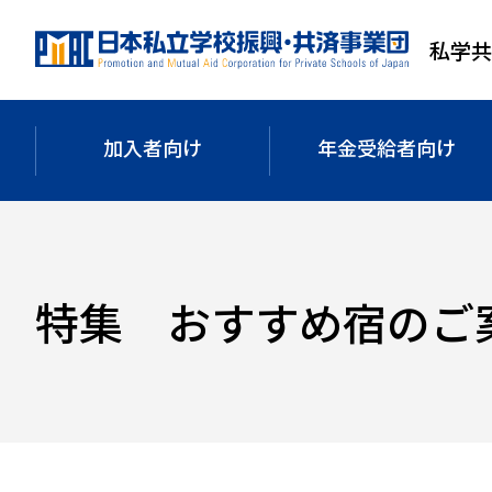
メ
メ
フ
イ
イ
ッ
私学
ン
ン
タ
コ
ナ
ー
ン
ビ
へ
加入者向け
年金受給者
向け
テ
ゲ
移
ン
ー
動
ツ
シ
へ
ョ
移
ン
特集 おすすめ宿のご
動
へ
移
動