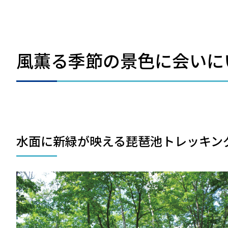
風薫る季節の景色に会いに
水面に新緑が映える琵琶池トレッキン