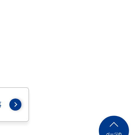
事
ページの