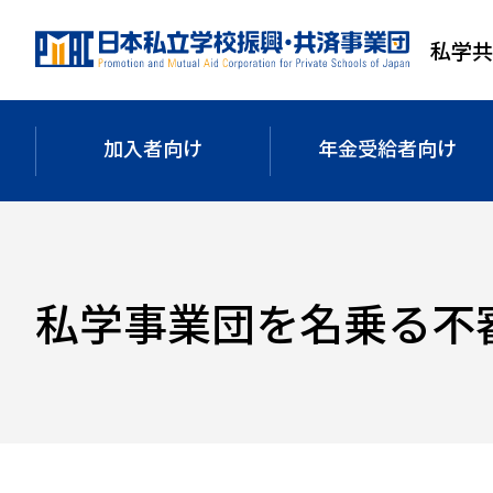
メ
メ
フ
イ
イ
ッ
私学
ン
ン
タ
コ
ナ
ー
ン
ビ
へ
加入者向け
年金受給者
向け
テ
ゲ
移
ン
ー
動
ツ
シ
へ
ョ
移
ン
私学事業団を名乗る不
動
へ
移
動