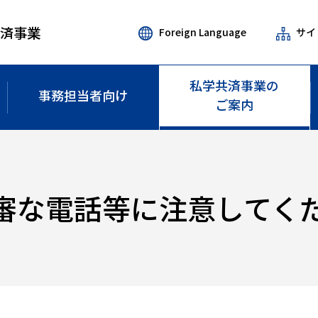
共済事業
Foreign Language
サイ
私学共済事業の
事務担当者
向け
ご案内
審な電話等に注意してく