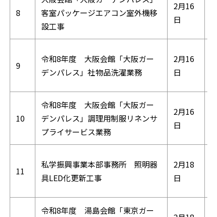
2月16
8
客室パッケージエアコン室外機移
日
設工事
令和8年度 大阪会館「大阪ガー
2月16
9
デンパレス」社物品洗濯業務
日
令和8年度 大阪会館「大阪ガー
2月16
10
デンパレス」調理用制服リネンサ
日
プライサービス業務
私学振興事業本部事務所 照明器
2月18
11
具LED化更新工事
日
(
令和8年度 湯島会館「東京ガー
2月18